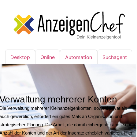
Desktop
Online
Automation
Suchagent
Verwaltung mehrerer Konten
Die Verwaltung mehrerer Kleinanzeigenkonten, sowohl privat als
auch gewerblich, erfordert ein gutes Maß an Organisation und
strategischer Planung. Die Arbeit, die damit einhergeht, kann je nach
Anzahl der Konten und der Art der Inserate erheblich variieren. Hier