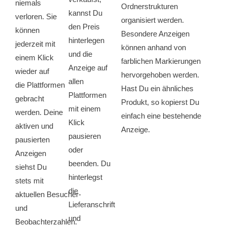
niemals
Ordnerstrukturen
kannst Du
verloren. Sie
organisiert werden.
den Preis
können
Besondere Anzeigen
hinterlegen
jederzeit mit
können anhand von
und die
einem Klick
farblichen Markierungen
Anzeige auf
wieder auf
hervorgehoben werden.
allen
die Plattformen
Hast Du ein ähnliches
Plattformen
gebracht
Produkt, so kopierst Du
mit
einem
werden. Deine
einfach eine bestehende
Klick
aktiven und
Anzeige.
pausieren
pausierten
oder
Anzeigen
beenden. Du
siehst Du
hinterlegst
stets mit
die
aktuellen Besucher-
Lieferanschrift
und
und
Beobachterzahlen.