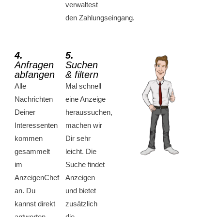
verwaltest
den
Zahlungseingang.
4.
5.
Anfragen
Suchen
abfangen
& filtern
Alle
Mal schnell
Nachrichten
eine Anzeige
Deiner
heraussuchen,
Interessenten
machen wir
kommen
Dir sehr
gesammelt
leicht. Die
im
Suche findet
AnzeigenChef
Anzeigen
an. Du
und bietet
kannst direkt
zusätzlich
antworten,
die