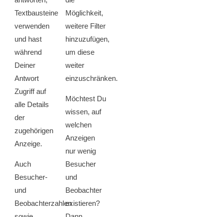
Textbausteine
Möglichkeit,
verwenden
weitere Filter
und hast
hinzuzufügen,
während
um diese
Deiner
weiter
Antwort
einzuschränken.
Zugriff auf
Möchtest Du
alle Details
wissen, auf
der
welchen
zugehörigen
Anzeigen
Anzeige.
nur wenig
Auch
Besucher
Besucher-
und
und
Beobachter
Beobachterzahlen
existieren?
sowie
Dann