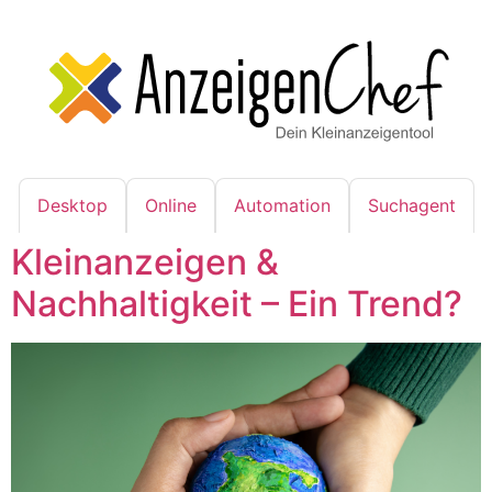
Desktop
Online
Automation
Suchagent
Kleinanzeigen &
Nachhaltigkeit – Ein Trend?